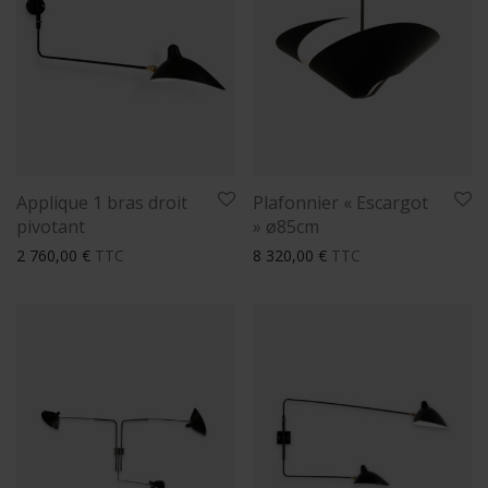
Applique 1 bras droit
Plafonnier « Escargot
pivotant
» ø85cm
2 760,00
€
TTC
8 320,00
€
TTC