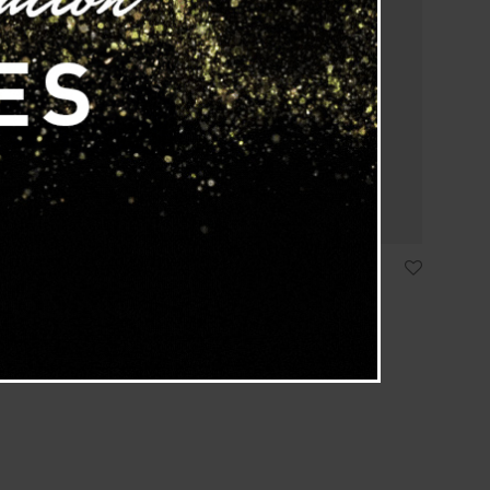
Colonne lumineuse
« Grand Totem »
9 680,00
€
TTC