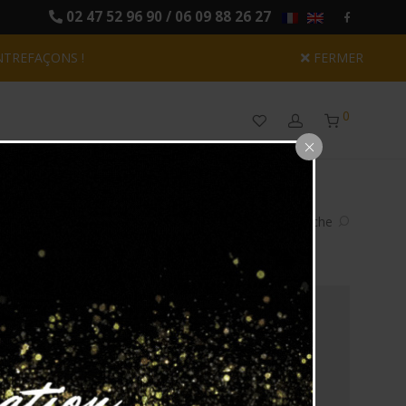
02 47 52 96 90 / 06 09 88 26 27
NTREFAÇONS !
FERMER
0
res
Plafonniers
Recherche
⁄