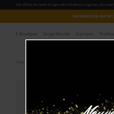
Site officiel de vente en ligne des rééditions originales des lum
INFORMATION IMPORT
E-Boutique
Serge Mouille
A propos
Profess
Tous les produits
Lampes à poser
Petites Appliq
⁄
⁄