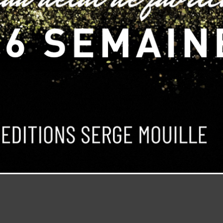
umineuse Signal
Colonne lumineuse Signal
nal »
« Très Grand Signal »
TTC
10 860,00
€
TTC