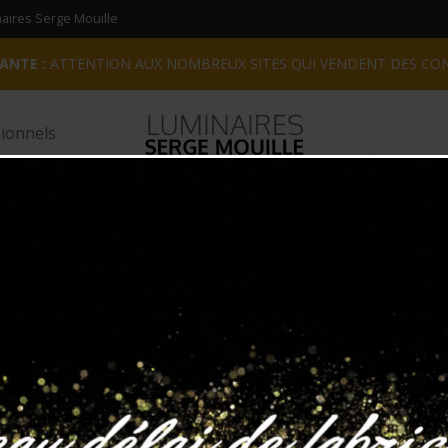
inaires Serge Mouille
ANTE :
ATTENTION AUX NOMBREUX SITES QUI VENDENT DES CO
ionnels
ues
Colonnes lumineuses
Grandes Appliques
Lampadai
⁄
⁄
⁄