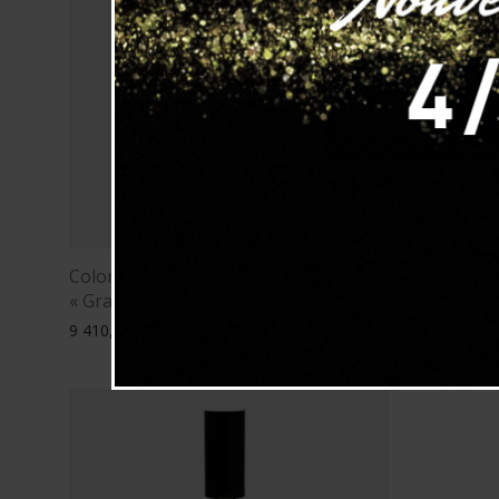
Colonne lumineuse Signal
Colonne l
« Grand Signal »
« Petit Sig
9 410,00
€
TTC
6 150,00
€