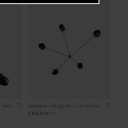
 fixes
Applique « Araignée » 5 bras fixes
6 920,00
€
TTC