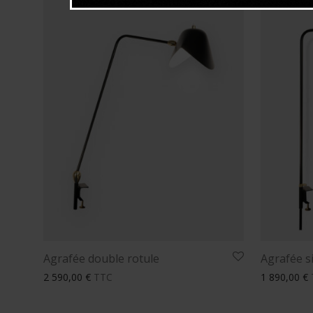
Agrafée double rotule
Agrafée s
2 590,00
€
TTC
1 890,00
€