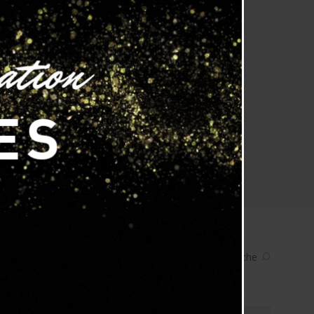
res
Plafonniers
Recherche
⁄