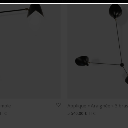
imple
Applique « Araignée » 3 bras
TTC
5 540,00
€
TTC