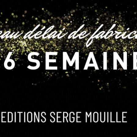
ues
Colonnes lumineuses
Grandes Appliques
Lampadai
⁄
⁄
⁄