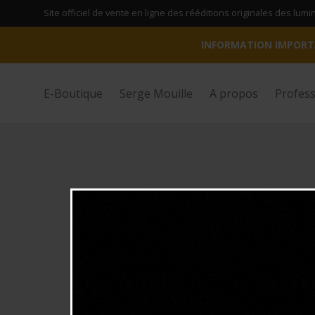
Site officiel de vente en ligne des rééditions originales des lum
INFORMATION IMPORT
E-Boutique
Serge Mouille
A propos
Profess
(Re) découvrez la série«