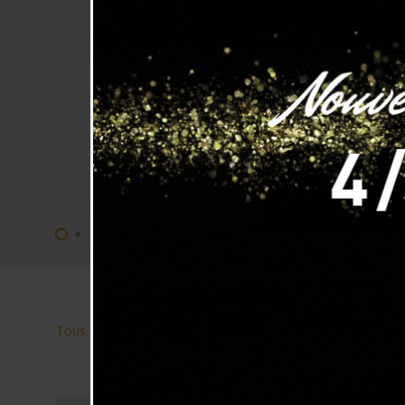
Colonnes & Totems »
Colonnes lumineuses
Tous les produits
Lampes à poser
Petites Appliq
⁄
⁄